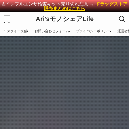
⚠インフルエンザ検査キット売り切れ注意 →
ドラッグストア
販売まとめはこちら
Ari’sモノシェアLife
●ﾒﾆｭｰ
🍞スクイーズ館
お問い合わせフォーム
プライバシーポリシー
運営者