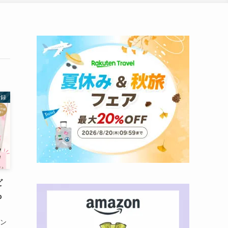
付録
ビ
も
コン