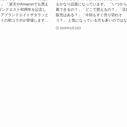
」 「楽天やAmazonでも買え
もかなり話題になっています。 「いつか
ゴンクエスト40周年を記念し
募できるの？」「どこで買えるの？」「店
ケアブランドエイトザタラソと
販売はある？」「今回もすぐ売り切れそ
トの初コラボが登場します...
う？」 と気になっている方も多いのではな.
2026年6月23日