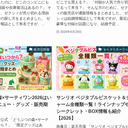
したのに、どこのコンビニにも
ビニでも買える？」 「付録が人気で売り
再販や在庫復活はあるの？」 そ
てるって本当？」 そんな方のために、ゼ
に、ゼクシィが売り切れる理由
ィの販売店や通販情報をまとめました。 
の探し方をまとめました。 ゼ
シィは結婚情報誌として有名ですが、最近
報誌として有名ですが、...
豪華な付録が話題になり、結婚予定...
2026年6月29日
販売店情報
キャラクターグ
×サーティワン2026はい
サンリオ ベジタブルビスケット＆
ニュー・グッズ・販売期
ャーム全種類一覧！ラインナップ
シークレット・BOX情報も紹介
【2026】
公式 「どうぶつの森×サーテ
ら？」 「限定グッズはあ
画像元：楽天市場 「サンリオ ベジタブル