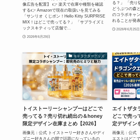
る？」 「売り
像広告を配置】 👉 楽天で在庫や種類を確認
どうぶつの森
する👉 Amazonで現在の取扱いを見てみる
のコラボキャン
「サンリオ くじポン！Hello Kitty SURPRISE
れることが発表
MIX！はどこで売ってる？」 「サプライズミ
ックスキティって店舗で...
2026年6月25日
2026年6月29日
キャラクターグッズ
トイストーリーシャンプーはどこで
エイトザタ
売ってる？売り切れ続出の＆honey
どこで売っ
限定デザイン在庫まとめ【2026】
定デザインを
画像元：公式 トイストーリー好きさんやディ
画像元：公式 
ズニー好きさんの間で話題になっているの
エストはどこで