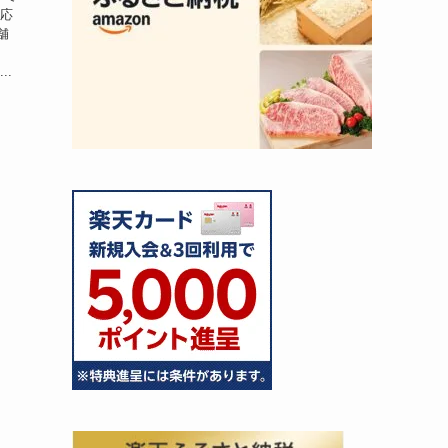
ら応
舗
..