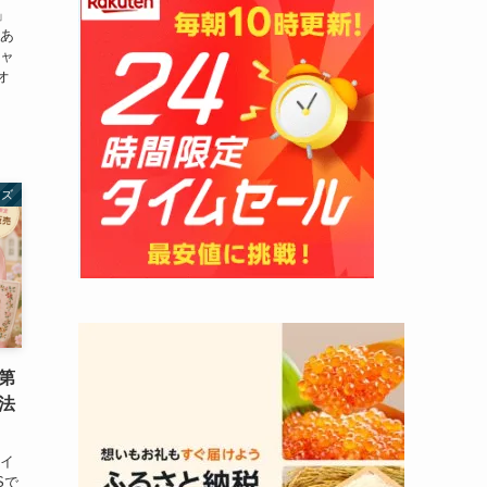
」
はあ
キャ
オ
ッズ
第
法
ェイ
Sで