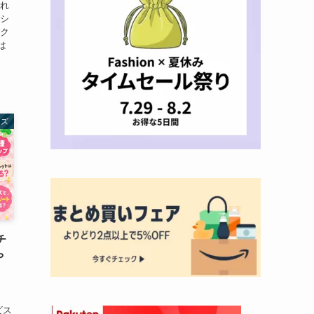
切れ
クシ
ゼク
は
ッズ
チ
や
ビス