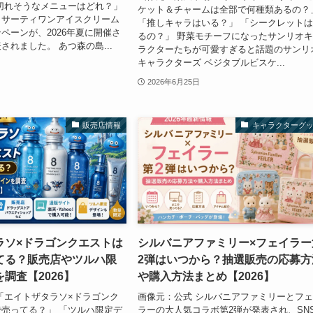
切れそうなメニューはどれ？」
ケット＆チャームは全部で何種類あるの？
とサーティワンアイスクリーム
「推しキャラはいる？」 「シークレット
ペーンが、2026年夏に開催さ
るの？」 野菜モチーフになったサンリオ
されました。 あつ森の島...
ラクターたちが可愛すぎると話題のサンリ
キャラクターズ ベジタブルビスケ...
2026年6月25日
販売店情報
キャラクターグ
ラソ×ドラゴンクエストは
シルバニアファミリー×フェイラー
てる？販売店やツルハ限
2弾はいつから？抽選販売の応募方
調査【2026】
や購入方法まとめ【2026】
「エイトザタラソ×ドラゴンク
画像元：公式 シルバニアファミリーとフ
売ってる？」 「ツルハ限定デ
ラーの大人気コラボ第2弾が発表され、SN