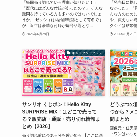
「毎回売り切れている理由が知りたい！」
「発売日に探
「歴代にはどんな付録があったの？」 そんな
なかった」 「
疑問を持っている方も多いのではないでしょ
んな方のため
うか。 ゼクシィは結婚情報誌として有名です
や、買えない時
が、近年は豪華な付録が毎号話題とな...
クシィは結婚情
2026年6月29日
2026年6月29日
キャラクターグッズ
サンリオ くじポン！Hello Kitty
どうぶつの森
SURPRISE MIX！はどこで売って
つから？メ
る？販売店・通販・売り切れ情報ま
間まとめ
とめ【2026】
画像元：任天堂
ィワンはいつか
売り切れ前に今ある分を確かめる 【ここに画