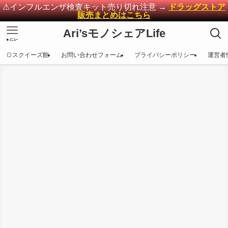
⚠インフルエンザ検査キット売り切れ注意 →
ドラッグストア
販売まとめはこちら
Ari’sモノシェアLife
●ﾒﾆｭｰ
🍞スクイーズ館
お問い合わせフォーム
プライバシーポリシー
運営者