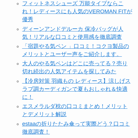
フィットネスシューズ 万能タイプならこ
れ！レディースにも人気のVEROMAN FITが
優秀
ディーンアンドデルーカ 保冷バッグが人
気！リアルな口コミと使用感を徹底調査
「宿題やる気ペン 」口コミ！コクヨ製品の
メリットとユーザー声をご紹介します。
大人のやる気ペンはどこに売ってる？売り
切れ続出の人気アイテムを探してみた
【冷房対策 羽織もの レディース】涼しげス
ラブ調カーディガンで夏もおしゃれ＆快適
に！
エスメラルダ枕の口コミまとめ！メリット
とデメリット解説
estaaの折りたたみ傘って実際どう？口コミ
徹底調査！