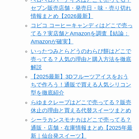
セブン販売店舗・発売日・味・売り切れ
情報まとめ【2026最新】
コピコ コーヒーキャンディはどこで売っ
てる？実店舗とAmazonを調査【結論：
Amazonが確実】
いったつみとらどうのわらび餅はどこで
売ってる？人気の理由と購入方法を徹底
解説
【2025最新】3Dフルーツアイスをおう
ちで作ろう！通販で買える人気シリコン
型を徹底紹介
らゆまクレープはどこで売ってる？販売
休止の理由と買える代替スイーツまとめ
シーラカンスモナカはどこで売ってる？
通販・店舗・在庫情報まとめ【2025年最
新｜仙台発スイーツ】