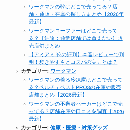
ワークマンの靴はどこで売ってる？店
舗・通販・在庫の探し方まとめ【2026年
最新】
ワークマンローファーはどこで売って
る？【結論：通常店舗では買えない】販
売店舗まとめ
【アミアミ 靴の評判】本音レビューで判
明！歩きやすさとコスパの実力とは？
カテゴリー:
ワークマン
ワークマンの着る冷凍庫はどこで売って
る？ペルチェベストPRO3の在庫や販売
店舗まとめ【2026最新】
ワークマンの不審者パーカーはどこで売
ってる？店舗在庫や口コミを調査【2026
最新】
カテゴリー:
健康・医療・対策グッズ