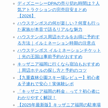
ディズニーシーDPAの売り切れ時間は？人
気アトラクションの完売目安まとめ
【2026】
ハウステンボスの何が楽しい？何度も行っ
た家族が本音で語るリアルな魅力
ハウステンボス周辺ホテルをお得に予約す
る方法｜イルミネーション時期の注意点
ハウステンボス イルミネーションチケット
｜光の王国は事前予約がおすすめ
キッザニア福岡に行くなら宿泊もおすすめ
｜周辺ホテルの探し方と予約のコツ
【九重森林公園スキー場レビュー】初心者
＆子連れで安心！実体験レポ
「キッザニア福岡の料金」って？初心者に
わかりやすく解説！
【2025年最新版】キッザニア福岡の駐車場