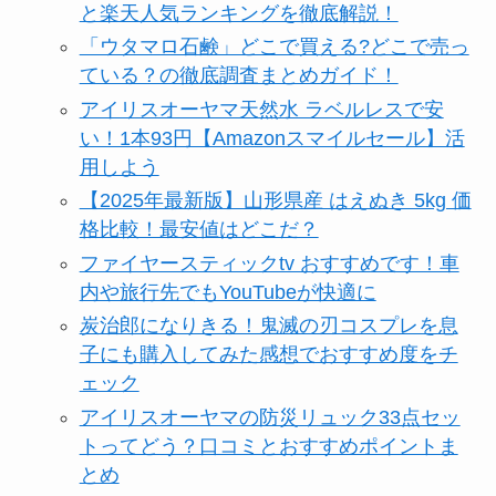
と楽天人気ランキングを徹底解説！
「ウタマロ石鹸」どこで買える?どこで売っ
ている？の徹底調査まとめガイド！
アイリスオーヤマ天然水 ラベルレスで安
い！1本93円【Amazonスマイルセール】活
用しよう
【2025年最新版】山形県産 はえぬき 5kg 価
格比較！最安値はどこだ？
ファイヤースティックtv おすすめです！車
内や旅行先でもYouTubeが快適に
炭治郎になりきる！鬼滅の刃コスプレを息
子にも購入してみた感想でおすすめ度をチ
ェック
アイリスオーヤマの防災リュック33点セッ
トってどう？口コミとおすすめポイントま
とめ