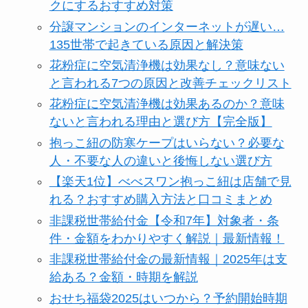
クにするおすすめ対策
分譲マンションのインターネットが遅い…
135世帯で起きている原因と解決策
花粉症に空気清浄機は効果なし？意味ない
と言われる7つの原因と改善チェックリスト
花粉症に空気清浄機は効果あるのか？意味
ないと言われる理由と選び方【完全版】
抱っこ紐の防寒ケープはいらない？必要な
人・不要な人の違いと後悔しない選び方
【楽天1位】べべスワン抱っこ紐は店舗で見
れる？おすすめ購入方法と口コミまとめ
非課税世帯給付金【令和7年】対象者・条
件・金額をわかりやすく解説｜最新情報！
非課税世帯給付金の最新情報｜2025年は支
給ある？金額・時期を解説
おせち福袋2025はいつから？予約開始時期