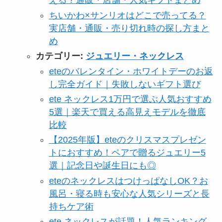
える？通販・店舗・人気ギフトまとめ
ちいかわ×サンリオはどこで売ってる？
実店舗・通販・売り切れ時の探し方まと
め
カテゴリー:
ジュエリー・ネックレス
eteのバレンタイン・ホワイトデーのお返
し完全ガイド｜失敗しないギフト選び
ete ネックレス1万円で選ぶ人気おすすめ
5選｜楽天で買える高見えモデルを徹底
比較
【2025年版】eteのクリスマスプレゼン
トにおすすめ！ペアで贈るジュエリー5
選｜記念日や誕生日にも◎
eteのネックレスはつけっぱなしOK？お
風呂・寝る時も安心な人気シリーズと長
持ちケア術
ete ネックレスが話題！人気ランキング