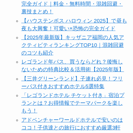
完全ガイド｜料金・無料時間・混雑回避・
裏技まとめ！
【ハウステンボス ハロウィン 2025】で昼も
夜も大興奮！可愛い×恐怖の完全ガイド
【2025年最新版】キッザニア福岡の人気ア
クティビティランキングTOP10｜混雑回避
のコツも紹介
レゴランド年パス、買うならどれ？後悔し
ないための特典比較＆活用術【2025年版】
【三井グリーンランド】子連れ必見！フリ
ーパス付きおすすめホテル5選特集
「レゴランドホテル チケット付き」宿泊プ
ランとは？お得情報でテーマパークを楽し
もう！
アドベンチャーワールドホテルで安いのは
ココ！子供達との旅行におすすめ厳選3軒