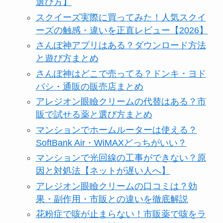
選び方】
スクイーズ実際に買ってみた！人気スクイ
ーズの触感・違いを正直レビュー【2026】
さんぽ神アプリはある？ダウンロード方法
と遊び方まとめ
さんぽ神はどこで売ってる？ドンキ・ヨド
バシ・通販の販売店まとめ
アレジオン眼瞼クリームの代替はある？市
販で試せる薬と選び方まとめ
マンションでホームルーターは使える？
SoftBank Air・WiMAXどっちがいい？
マンションで光回線の工事ができない？原
因と対処法【ネットが遅い人へ】
アレジオン眼瞼クリームの口コミは？効
果・副作用・市販との違いを徹底解説
花粉症で咳が止まらない！市販薬で咳をラ