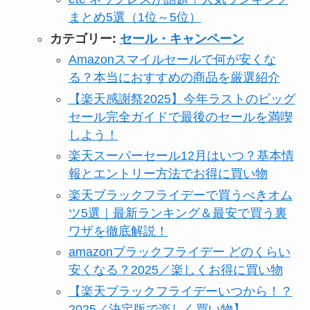
まとめ5選（1位～5位）
カテゴリー:
セール・キャンペーン
Amazonスマイルセールで何が安くな
る？本当におすすめの商品を厳選紹介
【楽天感謝祭2025】今年ラストのビッグ
セール完全ガイドで最後のセールを満喫
しよう！
楽天スーパーセール12月はいつ？基本情
報とエントリー方法でお得に買い物
楽天ブラックフライデーで買うべきオム
ツ5選｜最新ランキング＆最安で買う裏
ワザを徹底解説！
amazonブラックフライデー どのくらい
安くなる？2025／楽しくお得に買い物
【楽天ブラックフライデーいつから！？
2025／決定版で楽しく買い物】