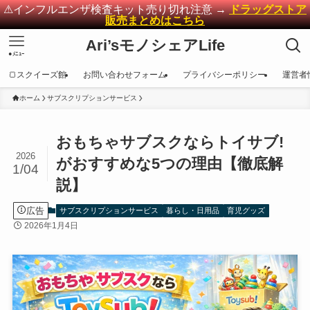
⚠インフルエンザ検査キット売り切れ注意 →
ドラッグストア
販売まとめはこちら
Ari’sモノシェアLife
●ﾒﾆｭｰ
🍞スクイーズ館
お問い合わせフォーム
プライバシーポリシー
運営者
ホーム
サブスクリプションサービス
おもちゃサブスクならトイサブ!
2026
がおすすめな5つの理由【徹底解
1/04
説】
広告
サブスクリプションサービス
暮らし・日用品
育児グッズ
2026年1月4日