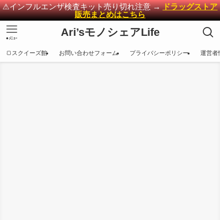
⚠インフルエンザ検査キット売り切れ注意 →
ドラッグストア
販売まとめはこちら
Ari’sモノシェアLife
●ﾒﾆｭｰ
🍞スクイーズ館
お問い合わせフォーム
プライバシーポリシー
運営者