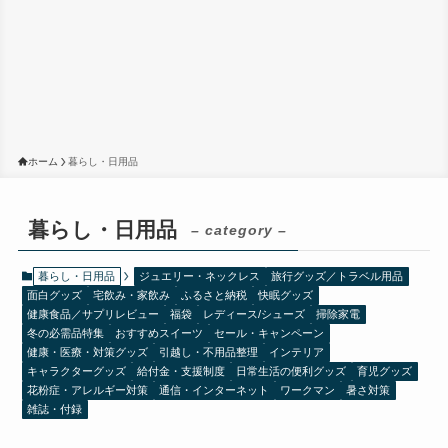
ホーム
暮らし・日用品
暮らし・日用品
– category –
暮らし・日用品
ジュエリー・ネックレス
旅行グッズ／トラベル用品
面白グッズ
宅飲み・家飲み
ふるさと納税
快眠グッズ
健康食品／サプリレビュー
福袋
レディース/シューズ
掃除家電
冬の必需品特集
おすすめスイーツ
セール・キャンペーン
健康・医療・対策グッズ
引越し・不用品整理
インテリア
キャラクターグッズ
給付金・支援制度
日常生活の便利グッズ
育児グッズ
花粉症・アレルギー対策
通信・インターネット
ワークマン
暑さ対策
雑誌・付録