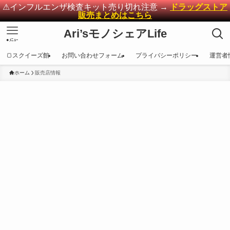
⚠インフルエンザ検査キット売り切れ注意 →
ドラッグストア
販売まとめはこちら
Ari’sモノシェアLife
●ﾒﾆｭｰ
🍞スクイーズ館
お問い合わせフォーム
プライバシーポリシー
運営者
ホーム
販売店情報